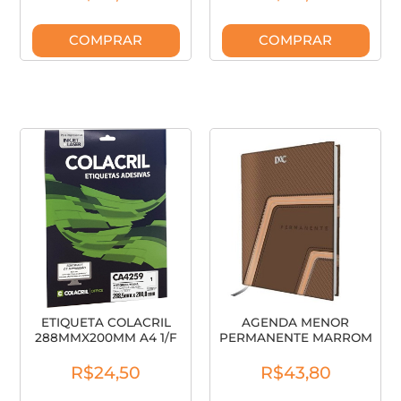
COMPRAR
COMPRAR
ETIQUETA COLACRIL
AGENDA MENOR
288MMX200MM A4 1/F
PERMANENTE MARROM
CA4259
4546 DAC
R$24,50
R$43,80