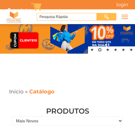
login
0
produto
Início
»
Catálogo
PRODUTOS