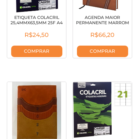
ETIQUETA COLACRIL
AGENDA MAIOR
25,4MMX63,5MM 25F A4
PERMANENTE MARROM
33/F CA4256
4547 DAC
R$24,50
R$66,20
COMPRAR
COMPRAR