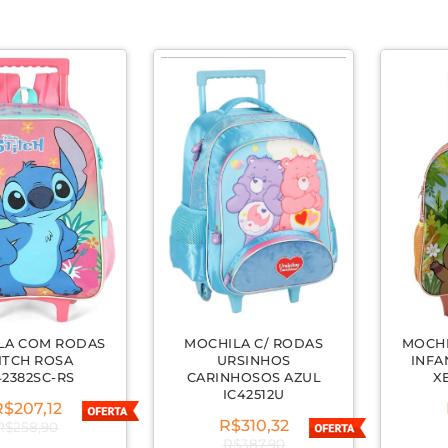
LA COM RODAS
MOCHILA C/ RODAS
MOCH
ITCH ROSA
URSINHOS
INFA
42382SC-RS
CARINHOSOS AZUL
X
IC42512U
R$207,12
R$310,32
R$258,90
R$387,90