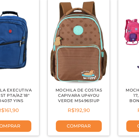
LA EXECUTIVA
MOCHILA DE COSTAS
MOCH
ST PTA/AZ 18"
CAPIVARA UP4YOU
17
04057 YINS
VERDE MS49651UP
BON
R$161,90
R$192,90
OMPRAR
COMPRAR