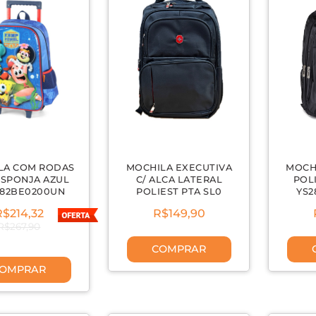
LA COM RODAS
MOCHILA EXECUTIVA
MOCH
ESPONJA AZUL
C/ ALCA LATERAL
POL
782BE0200UN
POLIEST PTA SL0
YS2
R$214,32
R$149,90
R$267,90
COMPRAR
OMPRAR