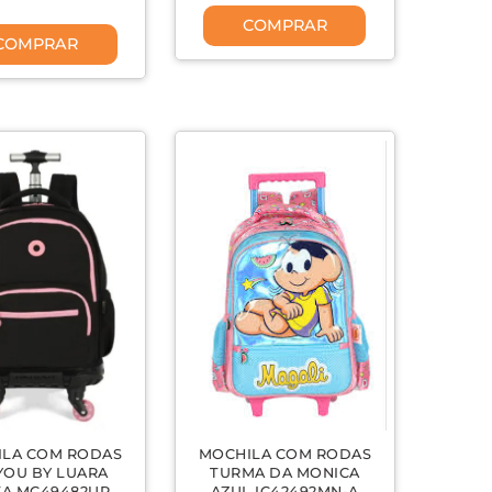
COMPRAR
COMPRAR
ILA COM RODAS
MOCHILA COM RODAS
YOU BY LUARA
TURMA DA MONICA
TA MC49482UP
AZUL IC42492MN-A