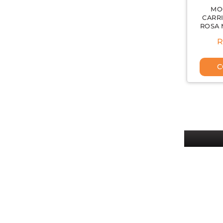
MO
CARR
ROSA 
R
C