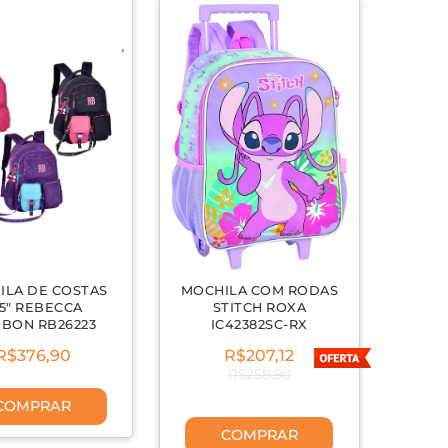
ILA DE COSTAS
MOCHILA COM RODAS
,5" REBECCA
STITCH ROXA
BON RB26223
IC42382SC-RX
R$376,90
R$207,12
R$258,90
COMPRAR
COMPRAR