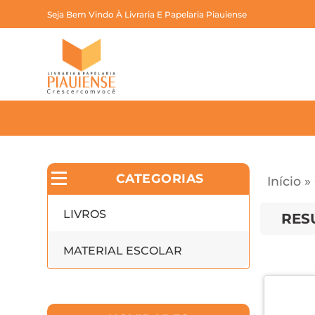
Seja Bem Vindo À Livraria E Papelaria Piauiense
CATEGORIAS
Início
»
LIVROS
RES
MATERIAL ESCOLAR