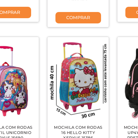
OMPRAR
COMPRAR
LA COM RODAS
MOCHILA COM RODAS
MOCH
TIL UNICORNIO
16 HELLO KITTY
UP4
RYUS 15690
XERYUS 15386
PRE