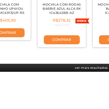
CHILA COM
MOCHILA COM RODAS
MOCH
INHO UP4YOU
BARBIE AZUL ALCA RX
B
MC49132UP-RS
IC42642BB-AZ
IC
$405,90
R$278,32
R$347,90
OMPRAR
COMPRAR
ver mais resultados