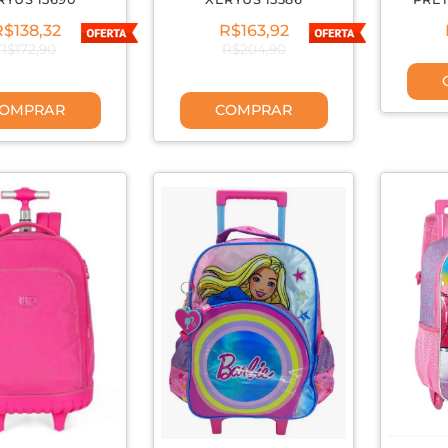
R$138,32
R$163,92
R$172,90
R$204,90
OMPRAR
COMPRAR