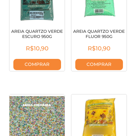
AREIA QUARTZO VERDE
AREIA QUARTZO VERDE
ESCURO 950G
FLUOR 950G
7898931244487
7898931244494
R$10,90
R$10,90
COMPRAR
COMPRAR