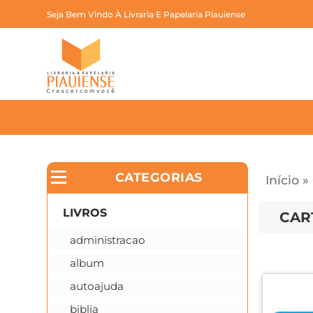
Seja Bem Vindo À Livraria E Papelaria Piauiense
CATEGORIAS
Início
»
LIVROS
CAR
administracao
album
autoajuda
biblia