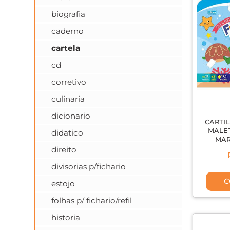
biografia
caderno
cartela
cd
corretivo
culinaria
dicionario
CARTI
MALE
didatico
MAR
direito
divisorias p/fichario
C
estojo
folhas p/ fichario/refil
historia