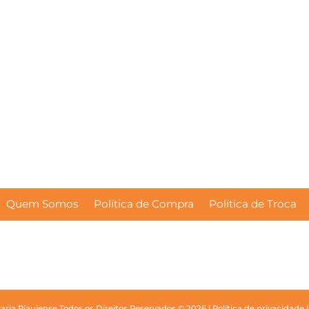
Quem Somos
Política de Compra
Política de Troca
laria Piauiense
Todos os Direitos Reservados © 2026 |
Política de privacidade