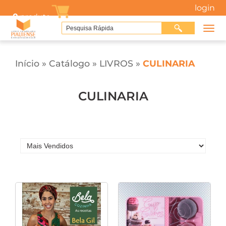
login
0
produto
Início
»
Catálogo
»
LIVROS
»
CULINARIA
CULINARIA