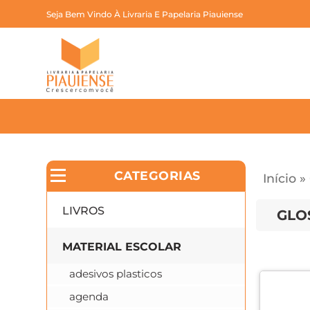
Seja Bem Vindo À Livraria E Papelaria Piauiense
CATEGORIAS
Início
»
LIVROS
GLO
MATERIAL ESCOLAR
adesivos plasticos
agenda