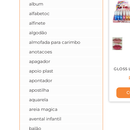
album
alfabetoc
alfinete
algodão
almofada para carimbo
anotacoes
apagador
GLOSS 
apoio plast
apontador
apostilha
C
aquarela
areia magica
avental infantil
balão