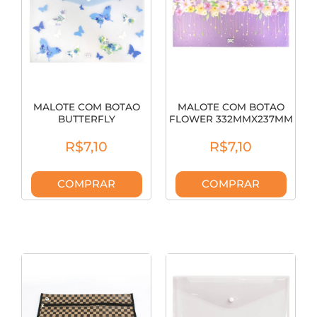
MALOTE COM BOTAO
MALOTE COM BOTAO
BUTTERFLY
FLOWER 332MMX237MM
332MMX237MM DAC
DAC 5631
5630
R$7,10
R$7,10
COMPRAR
COMPRAR