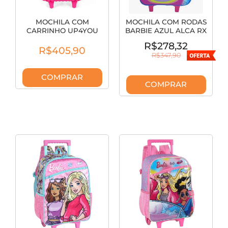
MOCHILA COM
MOCHILA COM RODAS
CARRINHO UP4YOU
BARBIE AZUL ALCA RX
ROSA MC49132UP-RS
IC42642BB-AZ
R$278,32
R$405,90
R$347,90
COMPRAR
COMPRAR