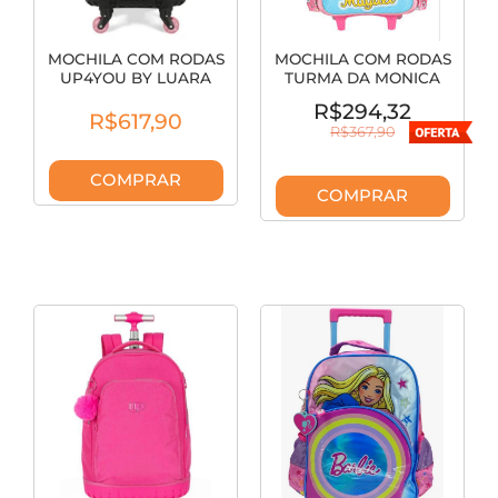
MOCHILA COM RODAS
MOCHILA COM RODAS
UP4YOU BY LUARA
TURMA DA MONICA
PRETA MC49482UP
AZUL IC42492MN-A
R$294,32
R$617,90
R$367,90
COMPRAR
COMPRAR