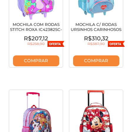
MOCHILA COM RODAS
MOCHILA C/ RODAS
STITCH ROXA IC42382SC-
URSINHOS CARINHOSOS
RX
AZUL IC42512U
R$207,12
R$310,32
R$258,90
R$387,90
COMPRAR
COMPRAR