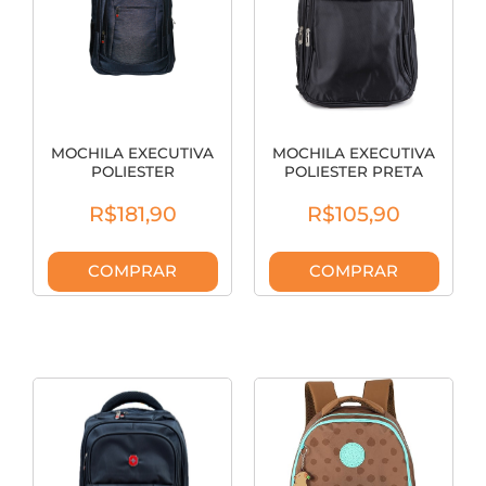
MOCHILA EXECUTIVA
MOCHILA EXECUTIVA
POLIESTER
POLIESTER PRETA
AZUL/MARROM YS28113
YS28160 CONVOY
YI
R$181,90
R$105,90
COMPRAR
COMPRAR