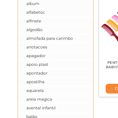
album
alfabetoc
alfinete
algodão
almofada para carimbo
anotacoes
apagador
PENT
apoio plast
BABY/
apontador
apostilha
C
aquarela
areia magica
avental infantil
balão