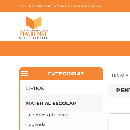
Seja Bem Vindo À Livraria E Papelaria Piauiense
CATEGORIAS
Início
»
LIVROS
PEN
MATERIAL ESCOLAR
adesivos plasticos
agenda