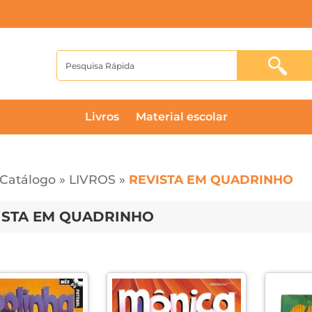
livros
material escolar
Catálogo
»
LIVROS
»
REVISTA EM QUADRINHO
ISTA EM QUADRINHO