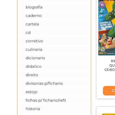
biografia
caderno
cartela
cd
corretivo
culinaria
dicionario
R
QU
didatico
CEBO
direito
divisorias p/fichario
C
estojo
folhas p/ fichario/refil
historia