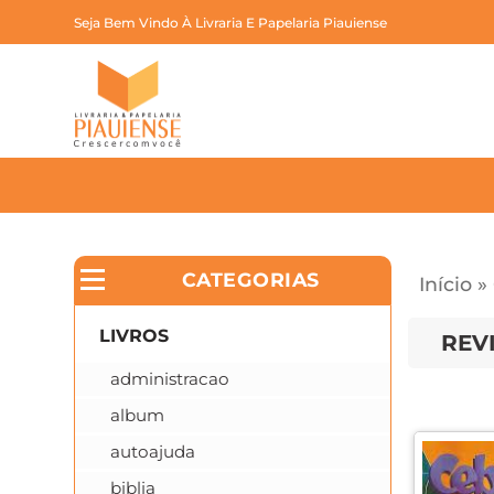
Seja Bem Vindo À Livraria E Papelaria Piauiense
CATEGORIAS
Início
»
LIVROS
REV
administracao
album
autoajuda
biblia