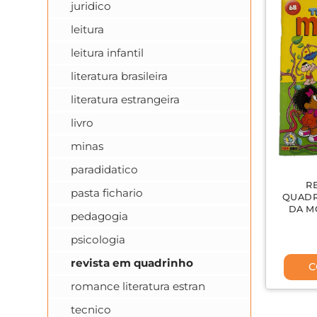
juridico
leitura
leitura infantil
literatura brasileira
literatura estrangeira
livro
minas
paradidatico
R
pasta fichario
QUADR
DA M
pedagogia
psicologia
revista em quadrinho
C
romance literatura estran
tecnico